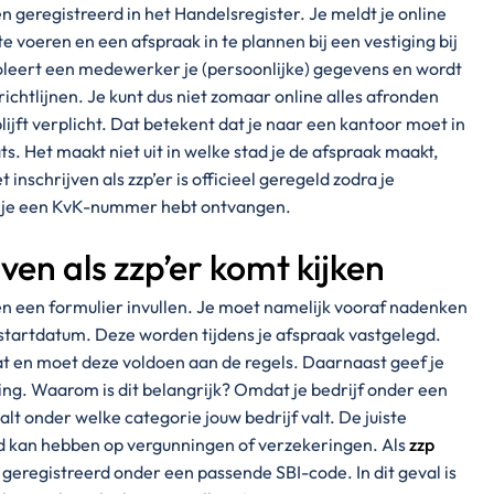
 geregistreerd in het Handelsregister. Je meldt je online
te voeren en een afspraak in te plannen bij een vestiging bij
troleert een medewerker je (persoonlijke) gegevens en wordt
chtlijnen. Je kunt dus niet zomaar online alles afronden
lijft verplicht. Dat betekent dat je naar een kantoor moet in
s. Het maakt niet uit in welke stad je de afspraak maakt,
inschrijven als zzp’er is officieel geregeld zodra je
n je een KvK-nummer hebt ontvangen.
jven als zzp’er komt kijken
leen een formulier invullen. Je moet namelijk vooraf nadenken
e startdatum. Deze worden tijdens je afspraak vastgelegd.
t en moet deze voldoen aan de regels. Daarnaast geef je
ng. Waarom is dit belangrijk? Omdat je bedrijf onder een
lt onder welke categorie jouw bedrijf valt. De juiste
oed kan hebben op vergunningen of verzekeringen. Als
zzp
t geregistreerd onder een passende SBI-code. In dit geval is