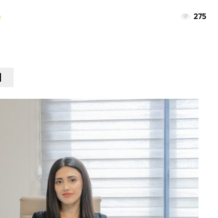
n
275