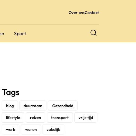
Over ons
Contact
en
Sport
Tags
blog
duurzaam
Gezondheid
lifestyle
reizen
transport
vrije tijd
werk
wonen
zakelijk