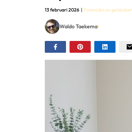
13 februari 2026
|
Financiën en geldzake
Waldo Taekema
•