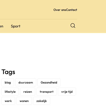
Over ons
Contact
en
Sport
Tags
blog
duurzaam
Gezondheid
lifestyle
reizen
transport
vrije tijd
werk
wonen
zakelijk