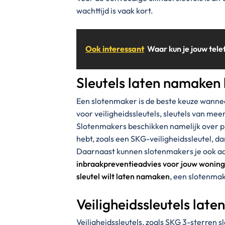
wachttijd is vaak kort.
Ook interessant
Waar kun je jouw tel
Sleutels laten namaken 
Een slotenmaker is de beste keuze wannee
voor veiligheidssleutels, sleutels van meer
Slotenmakers beschikken namelijk over pr
hebt, zoals een SKG-veiligheidssleutel, da
Daarnaast kunnen slotenmakers je ook adv
inbraakpreventieadvies voor jouw woning
sleutel wilt laten namaken
, een slotenmak
Veiligheidssleutels lat
Veiligheidssleutels, zoals SKG 3-sterren