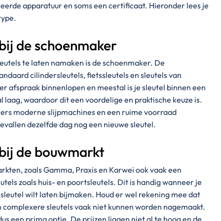
iseerde apparatuur en soms een certificaat. Hieronder lees je
type.
 bij de schoenmaker
leutels te laten namaken is de schoenmaker. De
daard cilindersleutels, fietssleutels en sleutels van
er afspraak binnenlopen en meestal is je sleutel binnen een
l laag, waardoor dit een voordelige en praktische keuze is.
rs moderne slijpmachines en een ruime voorraad
gevallen dezelfde dag nog een nieuwe sleutel.
 bij de bouwmarkt
kten, zoals Gamma, Praxis en Karwei ook vaak een
eutels zoals huis- en poortsleutels. Dit is handig wanneer je
a sleutel wilt laten bijmaken. Houd er wel rekening mee dat
 en complexere sleutels vaak niet kunnen worden nagemaakt.
dus een prima optie. De prijzen liggen niet al te hoog en de