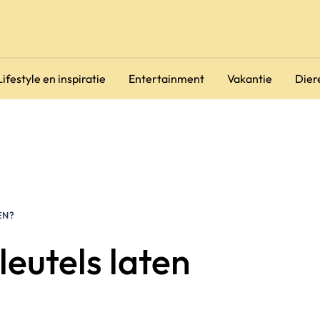
Lifestyle en inspiratie
Entertainment
Vakantie
Dier
EN?
leutels laten