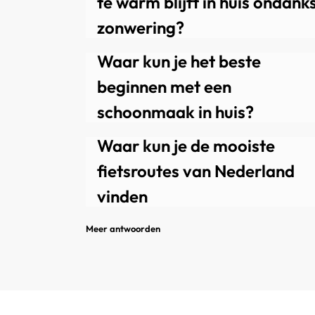
te warm blijft in huis ondank
zonwering?
Algemeen
19 juni 2026
Waar kun je het beste
beginnen met een
schoonmaak in huis?
Algemeen, Lifestyle en inspiratie
2 juni 2026
Waar kun je de mooiste
fietsroutes van Nederland
vinden
28 mei 2026
Meer antwoorden