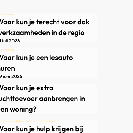
lgemeen
aar kun je terecht voor dak
werkzaamheden in de regio
1 juli 2026
lgemeen
aar kun je een lesauto
huren
9 juni 2026
le
aar kun je extra
luchttoevoer aanbrengen in
een woning?
2 juni 2026
lgemeen, Financiën en geldzaken
aar kun je hulp krijgen bij