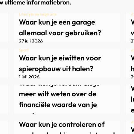
w ultieme informatiebron.
Lifestyle en inspiratie
A
Waar kun je een garage
W
allemaal voor gebruiken?
27 juli 2026
2
Sport
A
Waar kun je eiwitten voor
W
spieropbouw uit halen?
Alle
1 juli 2026
2
Al
Waar kun je terecht als je
W
meer wilt weten over de
financiële waarde van je
woning
Algemeen, Dieren
2
A
Waar kun je controleren of
23 juni 2026
W