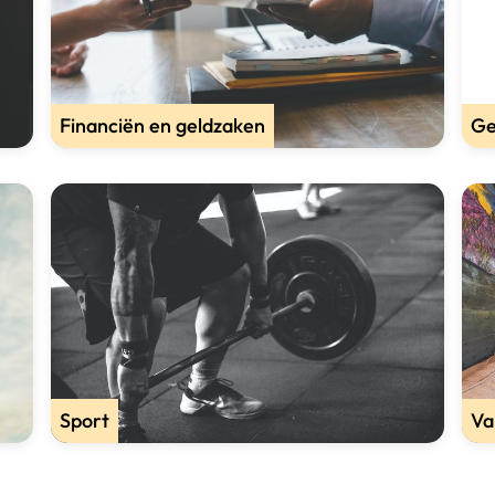
Financiën en geldzaken
Ge
Sport
Va