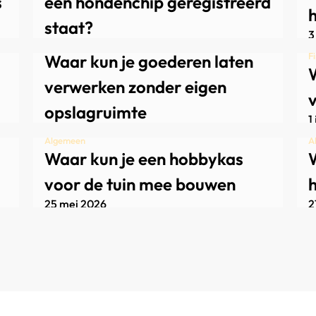
s
een hondenchip geregistreerd
h
staat?
3
Algemeen
18 juni 2026
F
Waar kun je goederen laten
W
verwerken zonder eigen
v
opslagruimte
1
2 juni 2026
Algemeen
A
Waar kun je een hobbykas
W
voor de tuin mee bouwen
h
25 mei 2026
2