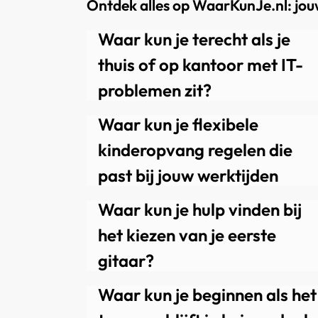
Ontdek alles op WaarKunJe.nl: jou
Algemeen
Waar kun je terecht als je
thuis of op kantoor met IT-
problemen zit?
Algemeen
31 juli 2026
Waar kun je flexibele
kinderopvang regelen die
past bij jouw werktijden
Alle
20 juli 2026
Waar kun je hulp vinden bij
het kiezen van je eerste
gitaar?
Lifestyle en inspiratie
24 juni 2026
Waar kun je beginnen als het