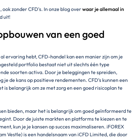
n, ook zonder CFD's. In onze blog over
waar je allemaal in
d uit!
t opbouwen van een goed
 al ervaring hebt, CFD-handel kan een manier zijn om je
gesteld portfolio bestaat niet uit slechts één type
ende soorten activa. Door je beleggingen te spreiden,
hoog je de kans op positieve rendementen. CFD’s kunnen een
t is belangrijk om ze met zorg en een goed risicoplan te
sen bieden, maar het is belangrijk om goed geïnformeerd te
 begint. Door de juiste markten en platforms te kiezen en te
ent, kun je je kansen op succes maximaliseren. iFOREX
m Vestle) is een handelsnaam van iCFD Limited, die door