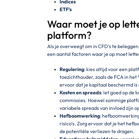
Indices
ETF’s
Waar moet je op lett
platform?
Als je overweegt om in CFD’s te beleggen, i
een aantal factoren waar je op moet lette
Regulering
: kies altijd voor een p
toezichthouder, zoals de FCA in het 
ervoor dat je kapitaal beschermd is 
Kosten en spreads
: let goed op de 
commissies. Hoewel sommige platfo
variabele spreads van invloed zijn op
Hefboomwerking
: hefboomwerking 
risico’s. Zorg ervoor dat je het hefb
de potentiële verliezen te dragen.
Educatieve hulpmiddelen
: vooral 