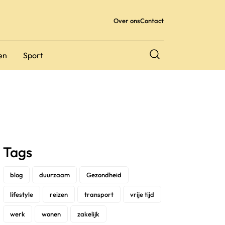
Over ons
Contact
en
Sport
Tags
blog
duurzaam
Gezondheid
lifestyle
reizen
transport
vrije tijd
werk
wonen
zakelijk