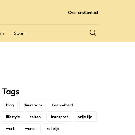
Over ons
Contact
en
Sport
Tags
blog
duurzaam
Gezondheid
lifestyle
reizen
transport
vrije tijd
werk
wonen
zakelijk