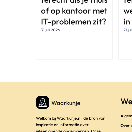
of op kantoor met
w
IT-problemen zit?
in
31 juli 2026
21 ju
We
Algem
Welkom bij Waarkunje.nl, dé bron van
inspiratie en informatie over
Over 
uiteenlopende onderwerpen. Onze