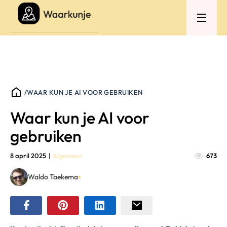
/
WAAR KUN JE AI VOOR GEBRUIKEN
Waar kun je AI voor
gebruiken
8 april 2025
|
Algemeen
673
•
Waldo Taekema