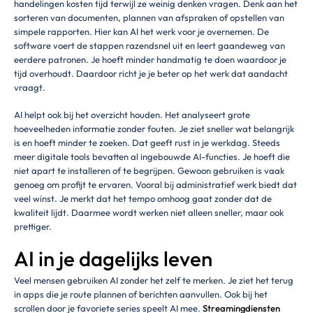
handelingen kosten tijd terwijl ze weinig denken vragen. Denk aan het
sorteren van documenten, plannen van afspraken of opstellen van
simpele rapporten. Hier kan AI het werk voor je overnemen. De
software voert de stappen razendsnel uit en leert gaandeweg van
eerdere patronen. Je hoeft minder handmatig te doen waardoor je
tijd overhoudt. Daardoor richt je je beter op het werk dat aandacht
vraagt.
AI helpt ook bij het overzicht houden. Het analyseert grote
hoeveelheden informatie zonder fouten. Je ziet sneller wat belangrijk
is en hoeft minder te zoeken. Dat geeft rust in je werkdag. Steeds
meer digitale tools bevatten al ingebouwde AI-functies. Je hoeft die
niet apart te installeren of te begrijpen. Gewoon gebruiken is vaak
genoeg om profijt te ervaren. Vooral bij administratief werk biedt dat
veel winst. Je merkt dat het tempo omhoog gaat zonder dat de
kwaliteit lijdt. Daarmee wordt werken niet alleen sneller, maar ook
prettiger.
AI in je dagelijks leven
Veel mensen gebruiken AI zonder het zelf te merken. Je ziet het terug
in apps die je route plannen of berichten aanvullen. Ook bij het
scrollen door je favoriete series speelt AI mee.
Streamingdiensten