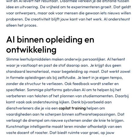
wilt en AI levert het resultaat. Daarmee verklein je de afstand tussen
idee en uitvoering. De vrijheid om te experimenteren groeit. Dat geldt
voor ontwerpers, maar ook voor mensen die gewoon iets nieuws willen
proberen. De creativiteit blijft jouw kant van het werk. AI ondersteunt
alleen het proces.
AI binnen opleiding en
ontwikkeling
Slimme leerhulpmiddelen maken onderwijs persoonlijker. AI herkent
waar je vastloopt en past de stof daarop aan. Je krijgt dus geen
standaard lesmateriaal, maar begeleiding op maat. Dat werkt zowel
in formele opleidingen als bij zelfstudie. Je leert in je eigen tempo,
zonder de structuur te verliezen. Ook feedback wordt sneller en
specifieker. Sommige platforms gebruiken AI om te helpen bij het
verbeteren van teksten of het plannen van studiemomenten. Daarbij
komt vaak ook ondersteuning kijken. Denk bijvoorbeeld aan
dienstverleners die je via een
copilot training
helpen om
vaardigheden aan te scherpen binnen softwaretoepassingen. Dat
verlaagt de drempel om nieuwe systemen onder de knie te krijgen.
Kunstmatige intelligentie maakt leren minder afhankelijk van een
vaste docent of rooster. Dat biedt ruimte voor groei, op jouw