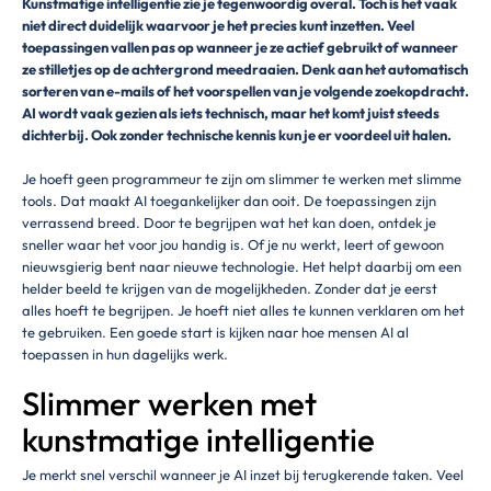
Kunstmatige intelligentie zie je tegenwoordig overal. Toch is het vaak
niet direct duidelijk waarvoor je het precies kunt inzetten. Veel
toepassingen vallen pas op wanneer je ze actief gebruikt of wanneer
ze stilletjes op de achtergrond meedraaien. Denk aan het automatisch
sorteren van e-mails of het voorspellen van je volgende zoekopdracht.
AI wordt vaak gezien als iets technisch, maar het komt juist steeds
dichterbij. Ook zonder technische kennis kun je er voordeel uit halen.
Je hoeft geen programmeur te zijn om slimmer te werken met slimme
tools. Dat maakt AI toegankelijker dan ooit. De toepassingen zijn
verrassend breed. Door te begrijpen wat het kan doen, ontdek je
sneller waar het voor jou handig is. Of je nu werkt, leert of gewoon
nieuwsgierig bent naar nieuwe technologie. Het helpt daarbij om een
helder beeld te krijgen van de mogelijkheden. Zonder dat je eerst
alles hoeft te begrijpen. Je hoeft niet alles te kunnen verklaren om het
te gebruiken. Een goede start is kijken naar hoe mensen AI al
toepassen in hun dagelijks werk.
Slimmer werken met
kunstmatige intelligentie
Je merkt snel verschil wanneer je AI inzet bij terugkerende taken. Veel