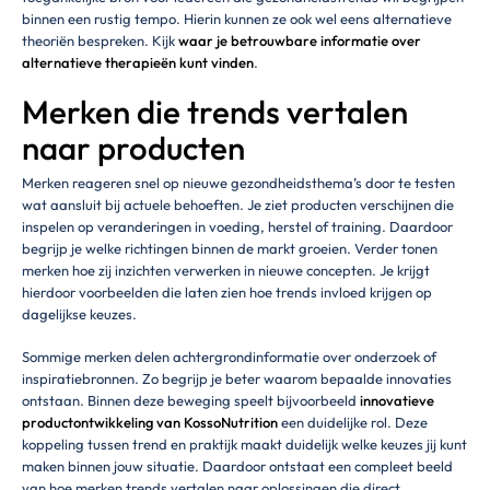
binnen een rustig tempo. Hierin kunnen ze ook wel eens alternatieve
theoriën bespreken. Kijk
waar je betrouwbare informatie over
alternatieve therapieën kunt vinden
.
Merken die trends vertalen
naar producten
Merken reageren snel op nieuwe gezondheidsthema’s door te testen
wat aansluit bij actuele behoeften. Je ziet producten verschijnen die
inspelen op veranderingen in voeding, herstel of training. Daardoor
begrijp je welke richtingen binnen de markt groeien. Verder tonen
merken hoe zij inzichten verwerken in nieuwe concepten. Je krijgt
hierdoor voorbeelden die laten zien hoe trends invloed krijgen op
dagelijkse keuzes.
Sommige merken delen achtergrondinformatie over onderzoek of
inspiratiebronnen. Zo begrijp je beter waarom bepaalde innovaties
ontstaan. Binnen deze beweging speelt bijvoorbeeld
innovatieve
productontwikkeling van KossoNutrition
een duidelijke rol. Deze
koppeling tussen trend en praktijk maakt duidelijk welke keuzes jij kunt
maken binnen jouw situatie. Daardoor ontstaat een compleet beeld
van hoe merken trends vertalen naar oplossingen die direct