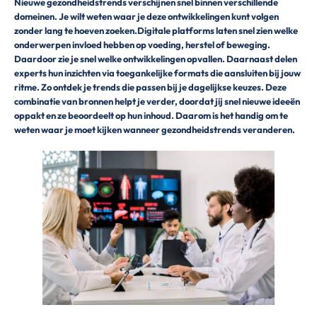
Nieuwe gezondheidstrends verschijnen snel binnen verschillende
domeinen. Je wilt weten waar je deze ontwikkelingen kunt volgen
zonder lang te hoeven zoeken.Digitale platforms laten snel zien welke
onderwerpen invloed hebben op voeding, herstel of beweging.
Daardoor zie je snel welke ontwikkelingen opvallen. Daarnaast delen
experts hun inzichten via toegankelijke formats die aansluiten bij jouw
ritme. Zo ontdek je trends die passen bij je dagelijkse keuzes. Deze
combinatie van bronnen helpt je verder, doordat jij snel nieuwe ideeën
oppakt en ze beoordeelt op hun inhoud. Daarom is het handig om te
weten waar je moet kijken wanneer gezondheidstrends veranderen.