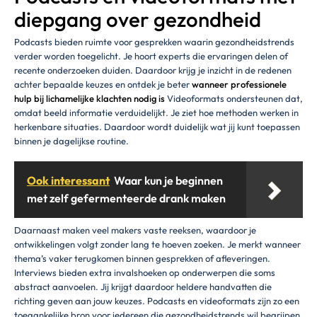
diepgang over gezondheid
Podcasts bieden ruimte voor gesprekken waarin gezondheidstrends
verder worden toegelicht. Je hoort experts die ervaringen delen of
recente onderzoeken duiden. Daardoor krijg je inzicht in de redenen
achter bepaalde keuzes en ontdek je beter
wanneer professionele
hulp bij lichamelijke klachten nodig is
Videoformats ondersteunen dat,
omdat beeld informatie verduidelijkt. Je ziet hoe methoden werken in
herkenbare situaties. Daardoor wordt duidelijk wat jij kunt toepassen
binnen je dagelijkse routine.
Ook interessant
Waar kun je beginnen
met zelf gefermenteerde drank maken
Daarnaast maken veel makers vaste reeksen, waardoor je
ontwikkelingen volgt zonder lang te hoeven zoeken. Je merkt wanneer
thema’s vaker terugkomen binnen gesprekken of afleveringen.
Interviews bieden extra invalshoeken op onderwerpen die soms
abstract aanvoelen. Jij krijgt daardoor heldere handvatten die
richting geven aan jouw keuzes. Podcasts en videoformats zijn zo een
toegankelijke bron voor iedereen die gezondheidstrends wil begrijpen