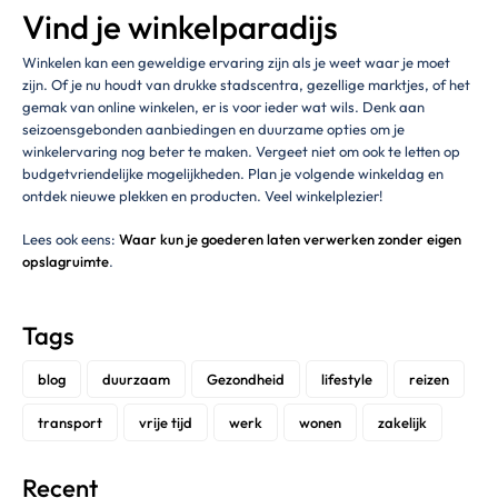
Vind je winkelparadijs
Winkelen kan een geweldige ervaring zijn als je weet waar je moet
zijn. Of je nu houdt van drukke stadscentra, gezellige marktjes, of het
gemak van online winkelen, er is voor ieder wat wils. Denk aan
seizoensgebonden aanbiedingen en duurzame opties om je
winkelervaring nog beter te maken. Vergeet niet om ook te letten op
budgetvriendelijke mogelijkheden. Plan je volgende winkeldag en
ontdek nieuwe plekken en producten. Veel winkelplezier!
Lees ook eens:
Waar kun je goederen laten verwerken zonder eigen
opslagruimte
.
Tags
blog
duurzaam
Gezondheid
lifestyle
reizen
transport
vrije tijd
werk
wonen
zakelijk
Recent