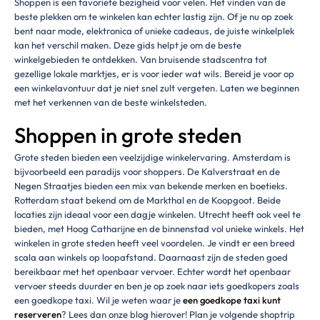
Shoppen is een favoriete bezigheid voor velen. Het vinden van de
beste plekken om te winkelen kan echter lastig zijn. Of je nu op zoek
bent naar mode, elektronica of unieke cadeaus, de juiste winkelplek
kan het verschil maken. Deze gids helpt je om de beste
winkelgebieden te ontdekken. Van bruisende stadscentra tot
gezellige lokale marktjes, er is voor ieder wat wils. Bereid je voor op
een winkelavontuur dat je niet snel zult vergeten. Laten we beginnen
met het verkennen van de beste winkelsteden.
Shoppen in grote steden
Grote steden bieden een veelzijdige winkelervaring. Amsterdam is
bijvoorbeeld een paradijs voor shoppers. De Kalverstraat en de
Negen Straatjes bieden een mix van bekende merken en boetieks.
Rotterdam staat bekend om de Markthal en de Koopgoot. Beide
locaties zijn ideaal voor een dagje winkelen. Utrecht heeft ook veel te
bieden, met Hoog Catharijne en de binnenstad vol unieke winkels. Het
winkelen in grote steden heeft veel voordelen. Je vindt er een breed
scala aan winkels op loopafstand. Daarnaast zijn de steden goed
bereikbaar met het openbaar vervoer. Echter wordt het openbaar
vervoer steeds duurder en ben je op zoek naar iets goedkopers zoals
een goedkope taxi. Wil je weten waar je
een goedkope taxi kunt
reserveren
? Lees dan onze blog hierover! Plan je volgende shoptrip