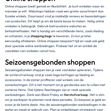
Online shoppen biedt gemak en flexibiliteit. Je kunt winkelen waar en
wanneer je wilt. Webshops hebben vaak een groter assortiment dan
fysieke winkels. Daarnaast vind je makkelijk reviews en beoordelingen
van producten. Dit helpt je om de beste keuze te maken. Veilig online
winkelen is belangrijk. Gebruik betrouwbare websites en
betaalmethoden. Het is handig om verschillende items, zoals kleding
en schoenen, in je
shopping bags
te bewaren. Zo kun je later
eenvoudig afrekenen. Online shoppen bespaart tijd en vaak ook geld
door speciale online aanbiedingen. Probeer het uit en ontdek de
voordelen van winkelen vanuit huis.
Seizoensgebonden shoppen
Seizoensgebonden shoppen kan je veel voordelen opleveren. Tijdens
de winteruitverkoop vind je vaak hoge kortingen op kleding en
accessoires. In de zomer profiteren veel winkels van de
zomerkortingen. Dit is het moment om je garderobe aan te vullen met
zomerse items. Ook tijdens feestdagen zijn er vaak speciale
aanbiedingen. Denk aan Black Friday en
Kerstuitverkoop
. Het is slim
om je aankopen te plannen rond deze periodes. Zo bespaar je geld en
scoor je de beste deals. Hou de seizoensgebonden aanbiedingen in de
gaten en maak er gebruik van. Plan je winkeldagen strategisch voor