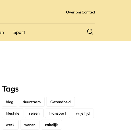
Over ons
Contact
en
Sport
Tags
blog
duurzaam
Gezondheid
lifestyle
reizen
transport
vrije tijd
werk
wonen
zakelijk