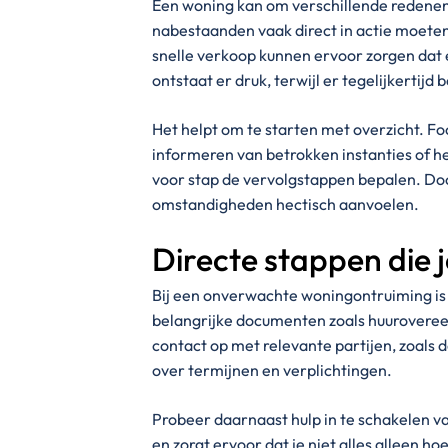
Een woning kan om verschillende redenen
nabestaanden vaak direct in actie moete
snelle verkoop kunnen ervoor zorgen dat er 
ontstaat er druk, terwijl er tegelijkertijd 
Het helpt om te starten met overzicht. Fo
informeren van betrokken instanties of h
voor stap de vervolgstappen bepalen. Door 
omstandigheden hectisch aanvoelen.
Directe stappen die 
Bij een onverwachte woningontruiming is h
belangrijke documenten zoals huurovere
contact op met relevante partijen, zoals d
over termijnen en verplichtingen.
Probeer daarnaast hulp in te schakelen v
en zorgt ervoor dat je niet alles alleen h