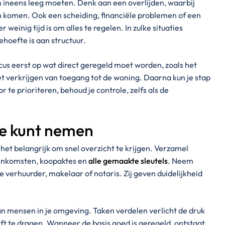
 ineens leeg moeten. Denk aan een overlijden, waarbij
n komen. Ook een scheiding, financiële problemen of een
weinig tijd is om alles te regelen. In zulke situaties
behoefte is aan structuur.
cus eerst op wat direct geregeld moet worden, zoals het
et verkrijgen van toegang tot de woning. Daarna kun je stap
te prioriteren, behoud je controle, zelfs als de
je kunt nemen
et belangrijk om snel overzicht te krijgen. Verzamel
enkomsten, koopaktes en
alle gemaakte sleutels
. Neem
e verhuurder, makelaar of notaris. Zij geven duidelijkheid
an mensen in je omgeving. Taken verdelen verlicht de druk
oeft te dragen. Wanneer de basis goed is geregeld, ontstaat