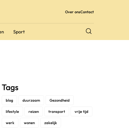
Over ons
Contact
en
Sport
Tags
blog
duurzaam
Gezondheid
lifestyle
reizen
transport
vrije tijd
werk
wonen
zakelijk