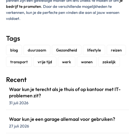
pennen zijn een geweldige manier om iets unieks te maken of om
je
bedrijf te promoten
. Door de verschillende mogelijkheden te
verkennen, kun je de perfecte pen vinden die aan al jouw wensen
voldoet.
Tags
blog
duurzaam
Gezondheid
lifestyle
reizen
transport
vrije tijd
werk
wonen
zakelijk
Recent
Waar kun je terecht als je thuis of op kantoor met IT-
problemen zit?
31 juli 2026
Waar kun je een garage allemaal voor gebruiken?
27 juli 2026