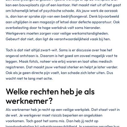
kan een bouwplaats zijn of een kantoor. Het maakt niet uit of het gaat
om lichamelijk letsel of psychische schade. Als jouw werk de oorzaak
is, dan kan er sprake zijn van een bedrijfsongeval. Denk bijvoorbeeld
aan uitglijden in een magazijn of letsel door defecte apparatuur. Ook
overbelasting door te hoge werkdruk valt soms hieronder.
Werkgevers moeten zorgen voor veilige werkomstandigheden.
Gebeurt dat niet, dan ligt de verantwoordelijkheid vaak bij hen.
Toch is dat niet altijd zwart-wit. Soms is er discussie over hoe het
ongeval ontstaan is. Daarom is het goed om zoveel mogelijk vast te
leggen. Maak foto’s, noteer wie erbij waren en laat alles medisch
registreren. Dat maakt jouw verhaal sterker en helpt je later verder.
Ook als je geen directe pijn voelt, kan schade zich later uiten. Dus
wacht niet te lang met actie.
Welke rechten heb je als
werknemer?
Als werknemer heb je recht op een veilige werkplek. Dat staat vast in
de wet. Je werkgever moet risico’s beperken en ongelukken
voorkomen. Toch gaat het soms mis. Dan heb jij recht op
loondoorbetaling bij arbeidsongeschiktheid. In sommige gevallen kun