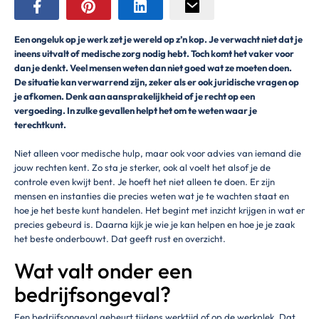
Een ongeluk op je werk zet je wereld op z’n kop. Je verwacht niet dat je
ineens uitvalt of medische zorg nodig hebt. Toch komt het vaker voor
dan je denkt. Veel mensen weten dan niet goed wat ze moeten doen.
De situatie kan verwarrend zijn, zeker als er ook juridische vragen op
je afkomen. Denk aan aansprakelijkheid of je recht op een
vergoeding. In zulke gevallen helpt het om te weten waar je
terechtkunt.
Niet alleen voor medische hulp, maar ook voor advies van iemand die
jouw rechten kent. Zo sta je sterker, ook al voelt het alsof je de
controle even kwijt bent. Je hoeft het niet alleen te doen. Er zijn
mensen en instanties die precies weten wat je te wachten staat en
hoe je het beste kunt handelen. Het begint met inzicht krijgen in wat er
precies gebeurd is. Daarna kijk je wie je kan helpen en hoe je je zaak
het beste onderbouwt. Dat geeft rust en overzicht.
Wat valt onder een
bedrijfsongeval?
Een bedrijfsongeval gebeurt tijdens werktijd of op de werkplek. Dat