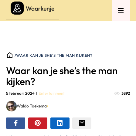
/
WAAR KAN JE SHE’S THE MAN KIJKEN?
Waar kan je she’s the man
kijken?
5 februari 2024
|
Entertainment
3892
•
Waldo Taekema