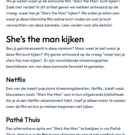
Wil je weten waar je de komische film "She's the Man" kunt kijken?
Zoek niet verder! In dit artikel geven we meteen antwoord op de
vraag: waar kan je "She's the Man" kijken? We zullen je laten zien
waar je deze hilarische film online kunt vinden en wat je kunt
verwachten van deze komedie. Lees verder voor alle details!
She’s the man kijken
Ben jij geïnteresseerd in deze romkom? Maar weet je niet waar je
deze film kunt kijken? Wij geven antwoord op de vraag "waar kan je
she's the man kijken". Er zijn verschillende streamingopties
beschikbaar om van deze komische favoriet te genieten.
Netflix
Een van de meest populaire streamingdiensten, Netflix, biedt vaak
klassiekers zoals "She's the Man" aan in hun uitgebreide bibliotheek.
Als je al een Netflix-abonnement hebt, hoef je alleen maar te zoeken
naar de film en kun je meteen beginnen met kijken.
Pathé Thuis
Een alternatieve optie om "She's the Man" te bekijken is via Pathé
Thuis. Hier kun je de film huren of kopen en vanuit het comfort van je