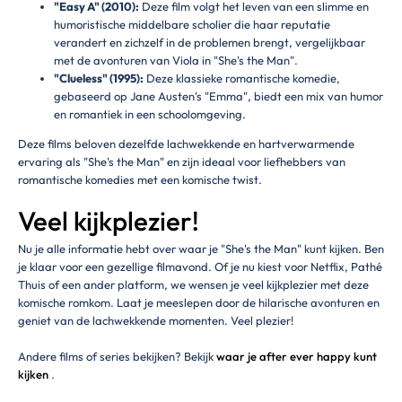
"Easy A" (2010):
Deze film volgt het leven van een slimme en
humoristische middelbare scholier die haar reputatie
verandert en zichzelf in de problemen brengt, vergelijkbaar
met de avonturen van Viola in "She's the Man".
"Clueless" (1995):
Deze klassieke romantische komedie,
gebaseerd op Jane Austen's "Emma", biedt een mix van humor
en romantiek in een schoolomgeving.
Deze films beloven dezelfde lachwekkende en hartverwarmende
ervaring als "She's the Man" en zijn ideaal voor liefhebbers van
romantische komedies met een komische twist.
Veel kijkplezier!
Nu je alle informatie hebt over waar je "She's the Man" kunt kijken. Ben
je klaar voor een gezellige filmavond. Of je nu kiest voor Netflix, Pathé
Thuis of een ander platform, we wensen je veel kijkplezier met deze
komische romkom. Laat je meeslepen door de hilarische avonturen en
geniet van de lachwekkende momenten. Veel plezier!
Andere films of series bekijken? Bekijk
waar je after ever happy kunt
kijken
.