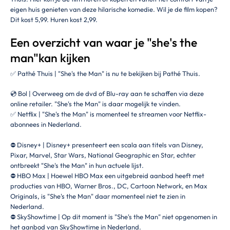
eigen huis genieten van deze hilarische komedie. Wil je de film kopen?
Dit kost 5,99. Huren kost 2,99.
Een overzicht van waar je "she's the
man"kan kijken
✅ Pathé Thuis | "She's the Man" is nu te bekijken bij Pathé Thuis.
💿 Bol | Overweeg om de dvd of Blu-ray aan te schaffen via deze
online retailer. "She's the Man" is daar mogelijk te vinden.
✅ Netflix | "She's the Man" is momenteel te streamen voor Netflix-
abonnees in Nederland.
⛔ Disney+ | Disney+ presenteert een scala aan titels van Disney,
Pixar, Marvel, Star Wars, National Geographic en Star, echter
ontbreekt "She's the Man" in hun actuele lijst.
⛔ HBO Max | Hoewel HBO Max een uitgebreid aanbod heeft met
producties van HBO, Warner Bros., DC, Cartoon Network, en Max
Originals, is "She's the Man" daar momenteel niet te zien in
Nederland.
⛔ SkyShowtime | Op dit moment is "She's the Man" niet opgenomen in
het aanbod van SkyShowtime in Nederland.