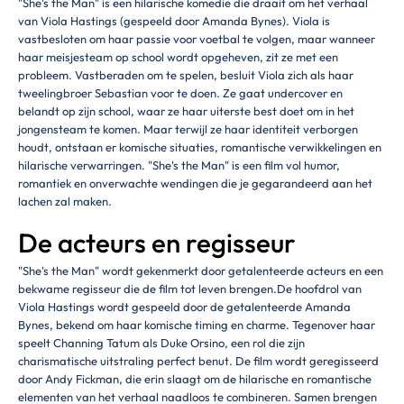
"She's the Man" is een hilarische komedie die draait om het verhaal
van Viola Hastings (gespeeld door Amanda Bynes). Viola is
vastbesloten om haar passie voor voetbal te volgen, maar wanneer
haar meisjesteam op school wordt opgeheven, zit ze met een
probleem. Vastberaden om te spelen, besluit Viola zich als haar
tweelingbroer Sebastian voor te doen. Ze gaat undercover en
belandt op zijn school, waar ze haar uiterste best doet om in het
jongensteam te komen. Maar terwijl ze haar identiteit verborgen
houdt, ontstaan er komische situaties, romantische verwikkelingen en
hilarische verwarringen. "She's the Man" is een film vol humor,
romantiek en onverwachte wendingen die je gegarandeerd aan het
lachen zal maken.
De acteurs en regisseur
"She's the Man" wordt gekenmerkt door getalenteerde acteurs en een
bekwame regisseur die de film tot leven brengen.De hoofdrol van
Viola Hastings wordt gespeeld door de getalenteerde Amanda
Bynes, bekend om haar komische timing en charme. Tegenover haar
speelt Channing Tatum als Duke Orsino, een rol die zijn
charismatische uitstraling perfect benut. De film wordt geregisseerd
door Andy Fickman, die erin slaagt om de hilarische en romantische
elementen van het verhaal naadloos te combineren. Samen brengen