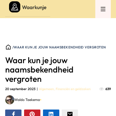
/
WAAR KUN JE JOUW NAAMSBEKENDHEID VERGROTEN
Waar kun je jouw
naamsbekendheid
vergroten
20 september 2023
|
Algemeen
,
Financiën en geldzaken
639
•
Waldo Taekema