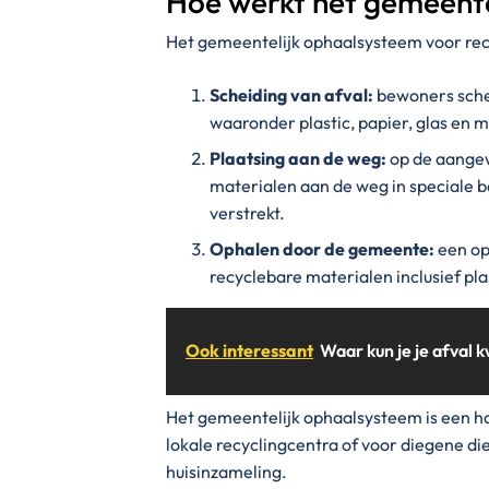
Hoe werkt het gemeente
Het gemeentelijk ophaalsysteem voor recy
Scheiding van afval:
bewoners schei
waaronder plastic, papier, glas en m
Plaatsing aan de weg:
op de aange
materialen aan de weg in speciale 
verstrekt.
Ophalen door de gemeente:
een op
recyclebare materialen inclusief pla
Ook interessant
Waar kun je je afval k
Het gemeentelijk ophaalsysteem is een h
lokale recyclingcentra of voor diegene d
huisinzameling.