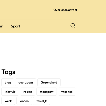
Over ons
Contact
en
Sport
Tags
blog
duurzaam
Gezondheid
lifestyle
reizen
transport
vrije tijd
werk
wonen
zakelijk