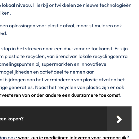
p lokaal niveau. Hierbij ontwikkelen ze nieuwe technologieën
iken.
leen oplossingen voor plastic afval, maar stimuleren ook
eid.
e stap in het streven naar een duurzamere toekomst. Er zijn
 plastic te recyclen, variërend van lokale recyclingcentra
amelingspunten bij supermarkten en innovatieve
e mogelijkheden en actief deel te nemen aan
 bijdragen aan het verminderen van plastic afval en het
e generaties. Naast het recyclen van plastic zijn er ook
investeren van onder andere een duurzamere toekomst
.
ken kopen?
 dan ook:
waar kun je medicijnen inleveren voor hergebruik
?