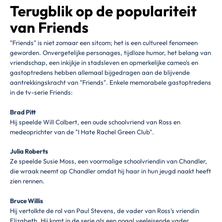
Terugblik op de populariteit
van Friends
"Friends" is niet zomaar een sitcom; het is een cultureel fenomeen
geworden. Onvergetelijke personages, tijdloze humor, het belang van
vriendschap, een inkijkje in stadsleven en opmerkelijke cameo's en
gastoptredens hebben allemaal bijgedragen aan de blijvende
aantrekkingskracht van "Friends". Enkele memorabele gastoptredens
in de tv-serie Friends:
Brad Pitt
Hij speelde Will Colbert, een oude schoolvriend van Ross en
medeoprichter van de "I Hate Rachel Green Club".
Julia Roberts
Ze speelde Susie Moss, een voormalige schoolvriendin van Chandler,
die wraak neemt op Chandler omdat hij haar in hun jeugd naakt heeft
zien rennen.
Bruce Willis
Hij vertolkte de rol van Paul Stevens, de vader van Ross's vriendin
Elizabeth. Hij komt in de serie als een nogal veeleisende vader.