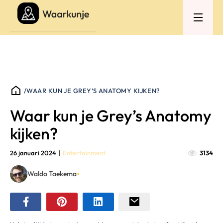
/
WAAR KUN JE GREY’S ANATOMY KIJKEN?
Waar kun je Grey’s Anatomy
kijken?
26 januari 2024
|
Entertainment
3134
•
Waldo Taekema