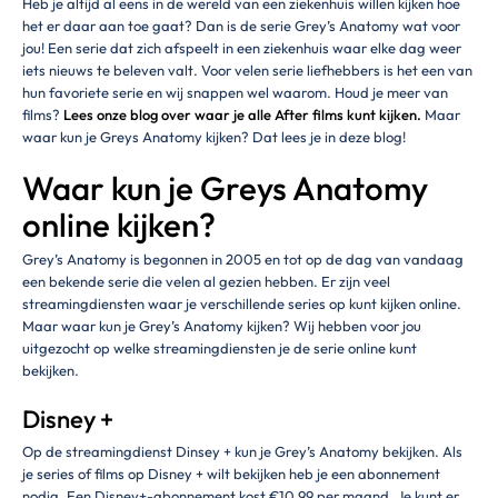
Heb je altijd al eens in de wereld van een ziekenhuis willen kijken hoe
het er daar aan toe gaat? Dan is de serie Grey’s Anatomy wat voor
jou! Een serie dat zich afspeelt in een ziekenhuis waar elke dag weer
iets nieuws te beleven valt. Voor velen serie liefhebbers is het een van
hun favoriete serie en wij snappen wel waarom. Houd je meer van
films?
Lees onze blog over waar je alle After films kunt kijken.
Maar
waar kun je Greys Anatomy kijken? Dat lees je in deze blog!
Waar kun je Greys Anatomy
online kijken?
Grey’s Anatomy is begonnen in 2005 en tot op de dag van vandaag
een bekende serie die velen al gezien hebben. Er zijn veel
streamingdiensten waar je verschillende series op kunt kijken online.
Maar waar kun je Grey’s Anatomy kijken? Wij hebben voor jou
uitgezocht op welke streamingdiensten je de serie online kunt
bekijken.
Disney +
Op de streamingdienst Dinsey + kun je Grey’s Anatomy bekijken. Als
je series of films op Disney + wilt bekijken heb je een abonnement
nodig. Een Disney+-abonnement kost €10,99 per maand. Je kunt er