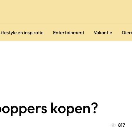
Lifestyle en inspiratie
Entertainment
Vakantie
Dier
poppers kopen?
817