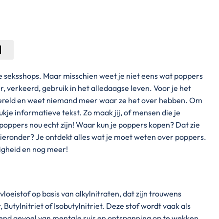
e seksshops. Maar misschien weet je niet eens wat poppers
r, verkeerd, gebruik in het alledaagse leven. Voor je het
 wereld en weet niemand meer waar ze het over hebben. Om
ukje informatieve tekst. Zo maak jij, of mensen die je
 poppers nou echt zijn! Waar kun je poppers kopen? Dat zie
hieronder? Je ontdekt alles wat je moet weten over poppers.
ligheid en nog meer!
vloeistof op basis van alkylnitraten, dat zijn trouwens
Butylnitriet of Isobutylnitriet. Deze stof wordt vaak als
end gevoel van mentale ruis en ontspanning op te wekken.