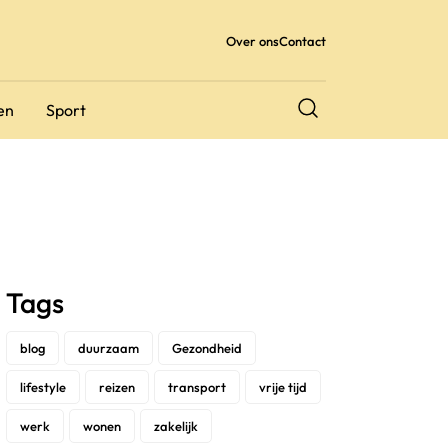
Over ons
Contact
en
Sport
Tags
blog
duurzaam
Gezondheid
lifestyle
reizen
transport
vrije tijd
werk
wonen
zakelijk