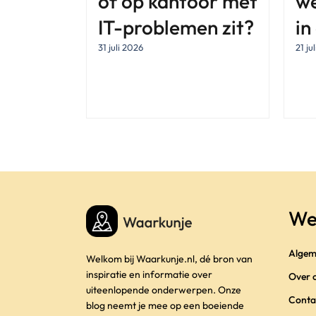
of op kantoor met
w
IT-problemen zit?
in
31 juli 2026
21 ju
We
Algem
Welkom bij Waarkunje.nl, dé bron van
inspiratie en informatie over
Over 
uiteenlopende onderwerpen. Onze
Conta
blog neemt je mee op een boeiende