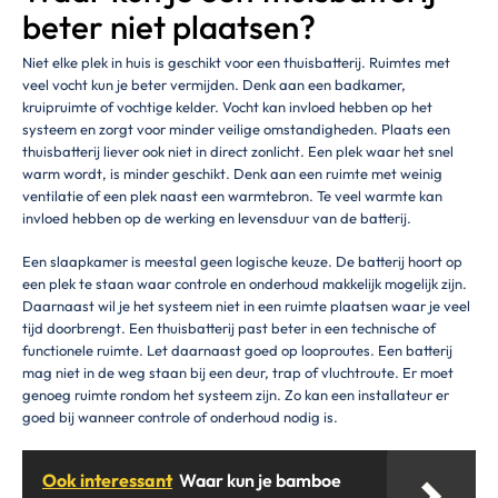
beter niet plaatsen?
Niet elke plek in huis is geschikt voor een thuisbatterij. Ruimtes met
veel vocht kun je beter vermijden. Denk aan een badkamer,
kruipruimte of vochtige kelder. Vocht kan invloed hebben op het
systeem en zorgt voor minder veilige omstandigheden. Plaats een
thuisbatterij liever ook niet in direct zonlicht. Een plek waar het snel
warm wordt, is minder geschikt. Denk aan een ruimte met weinig
ventilatie of een plek naast een warmtebron. Te veel warmte kan
invloed hebben op de werking en levensduur van de batterij.
Een slaapkamer is meestal geen logische keuze. De batterij hoort op
een plek te staan waar controle en onderhoud makkelijk mogelijk zijn.
Daarnaast wil je het systeem niet in een ruimte plaatsen waar je veel
tijd doorbrengt. Een thuisbatterij past beter in een technische of
functionele ruimte. Let daarnaast goed op looproutes. Een batterij
mag niet in de weg staan bij een deur, trap of vluchtroute. Er moet
genoeg ruimte rondom het systeem zijn. Zo kan een installateur er
goed bij wanneer controle of onderhoud nodig is.
Ook interessant
Waar kun je bamboe