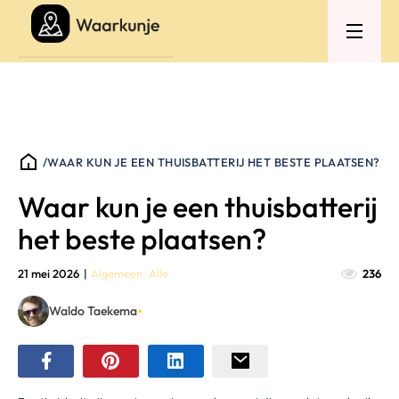
/
WAAR KUN JE EEN THUISBATTERIJ HET BESTE PLAATSEN?
Waar kun je een thuisbatterij
het beste plaatsen?
21 mei 2026
|
Algemeen
,
Alle
236
•
Waldo Taekema