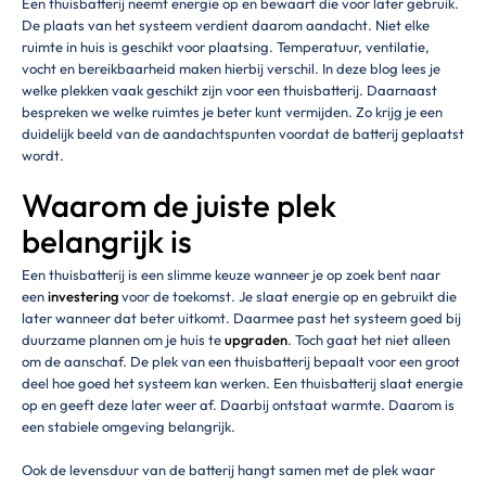
Een thuisbatterij neemt energie op en bewaart die voor later gebruik.
De plaats van het systeem verdient daarom aandacht. Niet elke
ruimte in huis is geschikt voor plaatsing. Temperatuur, ventilatie,
vocht en bereikbaarheid maken hierbij verschil. In deze blog lees je
welke plekken vaak geschikt zijn voor een thuisbatterij. Daarnaast
bespreken we welke ruimtes je beter kunt vermijden. Zo krijg je een
duidelijk beeld van de aandachtspunten voordat de batterij geplaatst
wordt.
Waarom de juiste plek
belangrijk is
Een thuisbatterij is een slimme keuze wanneer je op zoek bent naar
een
investering
voor de toekomst. Je slaat energie op en gebruikt die
later wanneer dat beter uitkomt. Daarmee past het systeem goed bij
duurzame plannen om je huis te
upgraden
. Toch gaat het niet alleen
om de aanschaf. De plek van een thuisbatterij bepaalt voor een groot
deel hoe goed het systeem kan werken. Een thuisbatterij slaat energie
op en geeft deze later weer af. Daarbij ontstaat warmte. Daarom is
een stabiele omgeving belangrijk.
Ook de levensduur van de batterij hangt samen met de plek waar